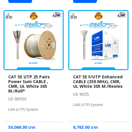
CAT 5E UTP 25 Pairs
CAT 5E F/UTP Enhanced
Power Sum CABLE ,
CABLE (350 MHz), CMR,
CMR, UL White 305
UL White 305 M./Reelex
M./Roll*
US-9035
US-9055E
LAN (UTP) System
LAN (UTP) System
50,066.00 บาท
6,763.00 บาท