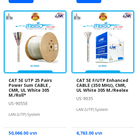
CAT 5E UTP 25 Pairs
CAT 5E F/UTP Enhanced
Power Sum CABLE ,
CABLE (350 MHz), CMR,
CMR, UL White 305
UL White 305 M./Reelex
M./Roll*
US-9035
US-9055E
LAN (UTP) System
LAN (UTP) System
50,066.00 บาท
6,763.00 บาท