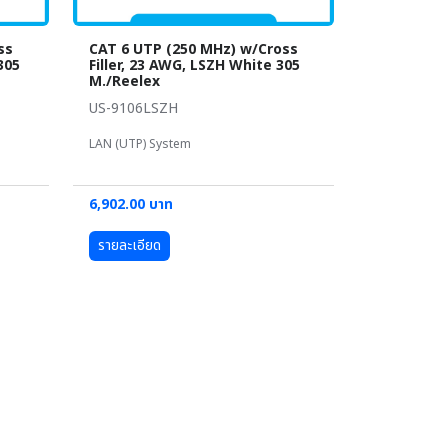
ss
CAT 6 UTP (250 MHz) w/Cross
305
Filler, 23 AWG, LSZH White 305
M./Reelex
US-9106LSZH
LAN (UTP) System
6,902.00 บาท
รายละเอียด