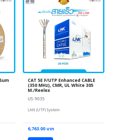
 Sum
CAT 5E F/UTP Enhanced CABLE
(350 MHz), CMR, UL White 305
M./Reelex
US-9035
LAN (UTP) System
6,763.00 บาท