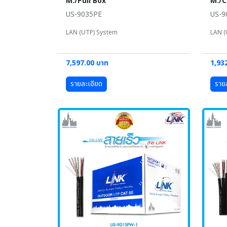
M./Pull Box
M./C
US-9035PE
US-9
LAN (UTP) System
LAN (
7,597.00 บาท
1,93
รายละเอียด
ราย