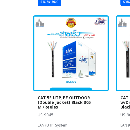
รายละเอียด
ราย
CAT 5E UTP, PE OUTDOOR
CAT 
(Double Jacket) Black 305
w/Dr
M./Reelex
Blac
US-9045
US-
LAN (UTP) System
LAN (