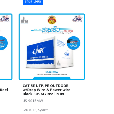
รายละเอียด
CAT 5E UTP, PE OUTDOOR
/Reel
w/Drop Wire & Power wire
Black 305 M./Reel in Bx.
US-9015MW
LAN (UTP) System