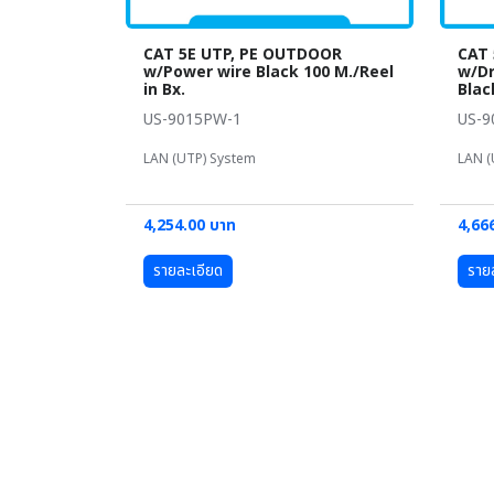
CAT 5E UTP, PE OUTDOOR
CAT 
w/Power wire Black 100 M./Reel
w/Dr
in Bx.
Blac
US-9015PW-1
US-
LAN (UTP) System
LAN (
4,254.00 บาท
4,66
รายละเอียด
ราย