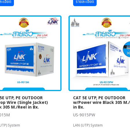
ละเอียด
รายละเอียด
5E UTP, PE OUTDOOR
CAT 5E UTP, PE OUTDOOR
op Wire (Single Jacket)
w/Power wire Black 305 M.
k 305 M./Reel in Bx.
in Bx.
9015M
US-9015PW
UTP) System
LAN (UTP) System