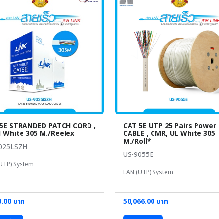
5E STRANDED PATCH CORD ,
CAT 5E UTP 25 Pairs Power
 White 305 M./Reelex
CABLE , CMR, UL White 305
M./Roll*
025LSZH
US-9055E
UTP) System
LAN (UTP) System
0.00 บาท
50,066.00 บาท