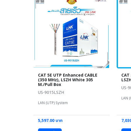
CAT 5E UTP Enhanced CABLE
CAT 
(350 MHz), LSZH White 305
LSZH
M./Pull Box
US-9
US-9015LSZH
LAN (
LAN (UTP) System
5,597.00 บาท
7,03