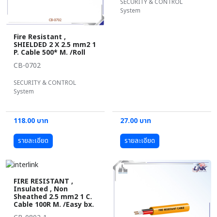
SECURITY & CONTROL
System
Fire Resistant ,
SHIELDED 2 X 2.5 mm2 1
P. Cable 500* M. /Roll
CB-0702
SECURITY & CONTROL
System
118.00 บาท
27.00 บาท
รายละเอียด
รายละเอียด
FIRE RESISTANT ,
Insulated , Non
Sheathed 2.5 mm2 1 C.
Cable 100R M. /Easy bx.