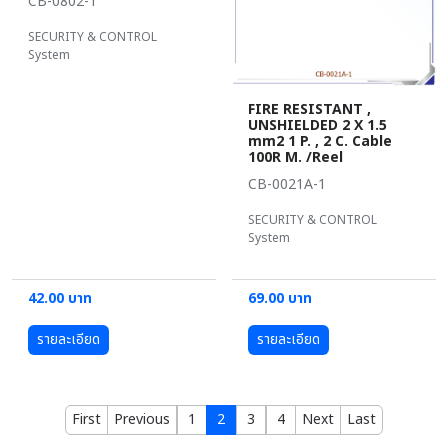
CB-0802-1
SECURITY & CONTROL
System
FIRE RESISTANT ,
UNSHIELDED 2 X 1.5
mm2 1 P. , 2 C. Cable
100R M. /Reel
CB-0021A-1
SECURITY & CONTROL
System
42.00 บาท
69.00 บาท
รายละเอียด
รายละเอียด
First
Previous
1
2
3
4
Next
Last