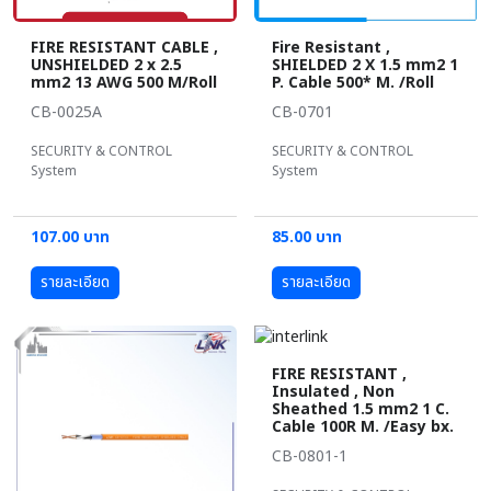
FIRE RESISTANT CABLE ,
Fire Resistant ,
UNSHIELDED 2 x 2.5
SHIELDED 2 X 1.5 mm2 1
mm2 13 AWG 500 M/Roll
P. Cable 500* M. /Roll
CB-0025A
CB-0701
SECURITY & CONTROL
SECURITY & CONTROL
System
System
107.00 บาท
85.00 บาท
รายละเอียด
รายละเอียด
FIRE RESISTANT ,
Insulated , Non
Sheathed 1.5 mm2 1 C.
Cable 100R M. /Easy bx.
CB-0801-1