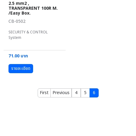
2.5 mm2 ,
TRANSPARENT 100R M.
/Easy Box.
CB-0502
SECURITY & CONTROL
System
71.00 บาท
รายละเอียด
First
Previous
4
5
6