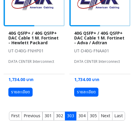
40G QSFP+ / 40G QSFP+
40G QSFP+ / 40G QSFP+
DAC Cable 1 M. Fortinet
DAC Cable 1 M. Fortinet
- Hewlett Packard
- Adva / Adtran
UT-D40G-FNHP01
UT-D40G-FNAA01
DATA CENTER Interconnect
DATA CENTER Interconnect
1,734.00 บาท
1,734.00 บาท
รายละเอียด
รายละเอียด
First
Previous
301
302
303
304
305
Next
Last