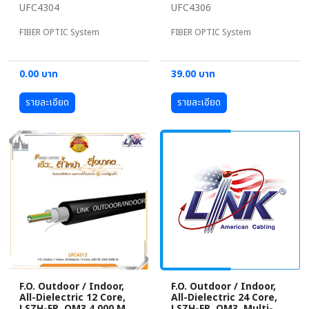
UFC4304
UFC4306
FIBER OPTIC System
FIBER OPTIC System
0.00 บาท
39.00 บาท
รายละเอียด
รายละเอียด
F.O. Outdoor / Indoor,
F.O. Outdoor / Indoor,
All-Dielectric 12 Core,
All-Dielectric 24 Core,
LSZH-FR, OM3 4,000 M.
LSZH-FR, OM3, Multi-