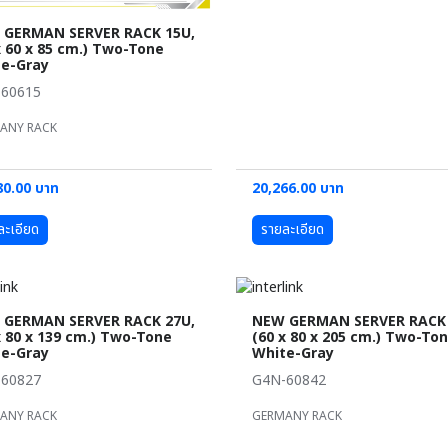
 GERMAN SERVER RACK 15U,
x 60 x 85 cm.) Two-Tone
e-Gray
60615
ANY RACK
80.00 บาท
20,266.00 บาท
ละเอียด
รายละเอียด
 GERMAN SERVER RACK 27U,
NEW GERMAN SERVER RACK 
x 80 x 139 cm.) Two-Tone
(60 x 80 x 205 cm.) Two-To
e-Gray
White-Gray
60827
G4N-60842
ANY RACK
GERMANY RACK