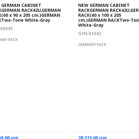
 GERMAN CABINET
NEW GERMAN CABINET
KGERMAN RACK42U,GERMAN
RACKGERMAN RACK42U,GE
(60 x 90 x 205 cm.)GERMAN
RACK(60 x 100 x 205
KTwo-Tone White-Gray
cm.)GERMAN RACKTwo-To
White-Gray
60942
G3N-61042
ANY RACK
GERMANY RACK
36.00 บาท
28,313.00 บาท