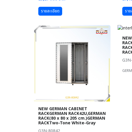
รายละเอียด
ราย
NEW
RAC
RACK
RAC
G3N-
GERM
NEW GERMAN CABINET
RACKGERMAN RACK42U,GERMAN
RACK(80 x 80 x 205 cm.)GERMAN
RACKTwo-Tone White-Gray
G3N-80842