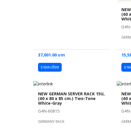
NEW
(60 
Whit
G4N-
GERM
37,001.00 บาท
15,5
รายละเอียด
ราย
NEW GERMAN SERVER RACK 15U,
NEW
(60 x 80 x 85 cm.) Two-Tone
(60 
White-Gray
Whit
G4N-60815
G4N-
GERMANY RACK
GERM