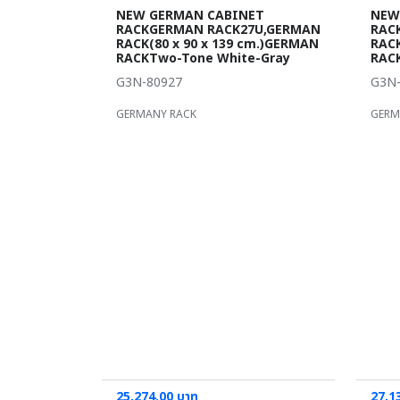
NEW GERMAN CABINET
NEW
RACKGERMAN RACK27U,GERMAN
RAC
RACK(80 x 90 x 139 cm.)GERMAN
RACK
RACKTwo-Tone White-Gray
RAC
G3N-80927
G3N-
GERMANY RACK
GERM
25,274.00 บาท
27,1