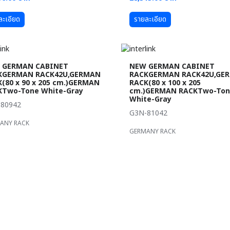
ละเอียด
รายละเอียด
 GERMAN CABINET
NEW GERMAN CABINET
KGERMAN RACK42U,GERMAN
RACKGERMAN RACK42U,GE
(80 x 90 x 205 cm.)GERMAN
RACK(80 x 100 x 205
KTwo-Tone White-Gray
cm.)GERMAN RACKTwo-To
White-Gray
80942
G3N-81042
ANY RACK
GERMANY RACK