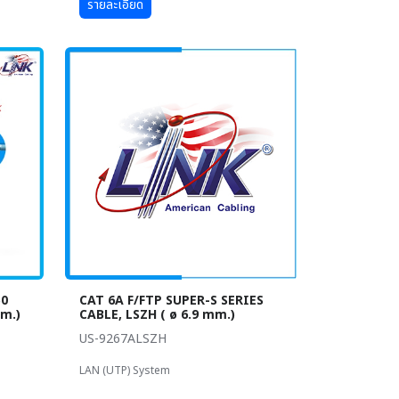
รายละเอียด
50
CAT 6A F/FTP SUPER-S SERIES
mm.)
CABLE, LSZH ( ø 6.9 mm.)
US-9267ALSZH
LAN (UTP) System