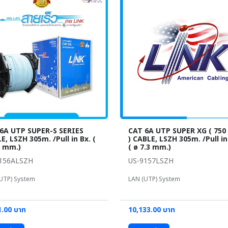
6A UTP SUPER-S SERIES
CAT 6A UTP SUPER XG ( 750
E, LSZH 305m. /Pull in Bx. (
) CABLE, LSZH 305m. /Pull in
0 mm.)
( ø 7.3 mm.)
156ALSZH
US-9157LSZH
UTP) System
LAN (UTP) System
1.00 บาท
10,133.00 บาท