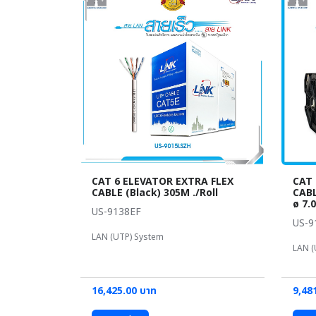
CAT 6 ELEVATOR EXTRA FLEX
CAT 
CABLE (Black) 305M ./Roll
CABL
ø 7.
US-9138EF
US-9
LAN (UTP) System
LAN (
16,425.00 บาท
9,48