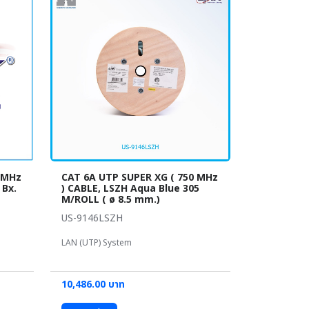
 MHz
CAT 6A UTP SUPER XG ( 750 MHz
 Bx.
) CABLE, LSZH Aqua Blue 305
M/ROLL ( ø 8.5 mm.)
US-9146LSZH
LAN (UTP) System
10,486.00 บาท