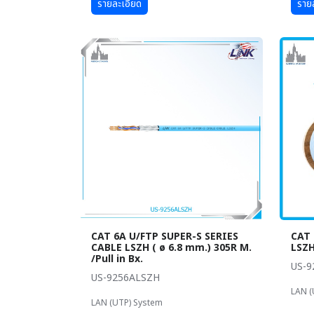
รายละเอียด
ราย
CAT 6A U/FTP SUPER-S SERIES
CAT 
CABLE LSZH ( ø 6.8 mm.) 305R M.
LSZH
/Pull in Bx.
US-9
US-9256ALSZH
LAN (
LAN (UTP) System