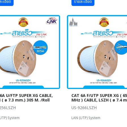
ละเอียด
รายละเอียด
6A U/FTP SUPER XG CABLE,
CAT 6A F/UTP SUPER XG ( 6
 ( ø 7.3 mm.) 305 M. /Roll
MHz ) CABLE, LSZH ( ø 7.4 
256LSZH
US-9266LSZH
UTP) System
LAN (UTP) System