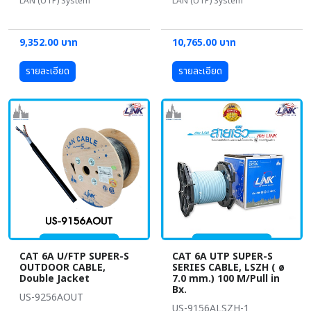
LAN (UTP) System
LAN (UTP) System
9,352.00 บาท
10,765.00 บาท
รายละเอียด
รายละเอียด
CAT 6A U/FTP SUPER-S
CAT 6A UTP SUPER-S
OUTDOOR CABLE,
SERIES CABLE, LSZH ( ø
Double Jacket
7.0 mm.) 100 M/Pull in
Bx.
US-9256AOUT
US-9156ALSZH-1