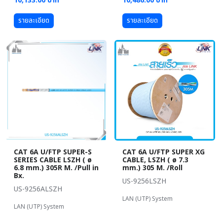
10,133.00 บาท
10,486.00 บาท
รายละเอียด
รายละเอียด
CAT 6A U/FTP SUPER-S
CAT 6A U/FTP SUPER XG
SERIES CABLE LSZH ( ø
CABLE, LSZH ( ø 7.3
6.8 mm.) 305R M. /Pull in
mm.) 305 M. /Roll
Bx.
US-9256LSZH
US-9256ALSZH
LAN (UTP) System
LAN (UTP) System