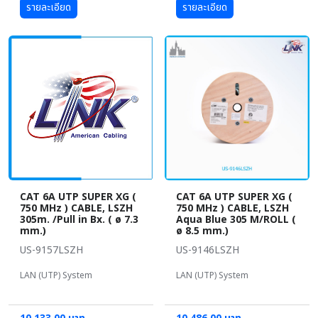
รายละเอียด
รายละเอียด
CAT 6A UTP SUPER XG (
CAT 6A UTP SUPER XG (
750 MHz ) CABLE, LSZH
750 MHz ) CABLE, LSZH
305m. /Pull in Bx. ( ø 7.3
Aqua Blue 305 M/ROLL (
mm.)
ø 8.5 mm.)
US-9157LSZH
US-9146LSZH
LAN (UTP) System
LAN (UTP) System