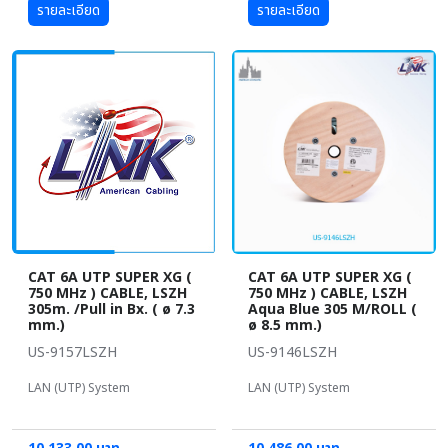
รายละเอียด
รายละเอียด
CAT 6A UTP SUPER XG (
CAT 6A UTP SUPER XG (
750 MHz ) CABLE, LSZH
750 MHz ) CABLE, LSZH
305m. /Pull in Bx. ( ø 7.3
Aqua Blue 305 M/ROLL (
mm.)
ø 8.5 mm.)
US-9157LSZH
US-9146LSZH
LAN (UTP) System
LAN (UTP) System