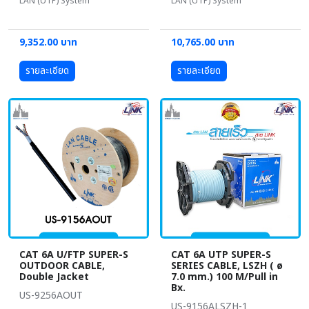
LAN (UTP) System
LAN (UTP) System
9,352.00 บาท
10,765.00 บาท
รายละเอียด
รายละเอียด
CAT 6A U/FTP SUPER-S
CAT 6A UTP SUPER-S
OUTDOOR CABLE,
SERIES CABLE, LSZH ( ø
Double Jacket
7.0 mm.) 100 M/Pull in
Bx.
US-9256AOUT
US-9156ALSZH-1