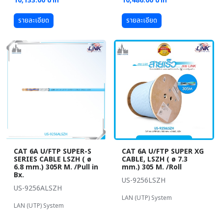
10,133.00 บาท
10,486.00 บาท
รายละเอียด
รายละเอียด
CAT 6A U/FTP SUPER-S
CAT 6A U/FTP SUPER XG
SERIES CABLE LSZH ( ø
CABLE, LSZH ( ø 7.3
6.8 mm.) 305R M. /Pull in
mm.) 305 M. /Roll
Bx.
US-9256LSZH
US-9256ALSZH
LAN (UTP) System
LAN (UTP) System