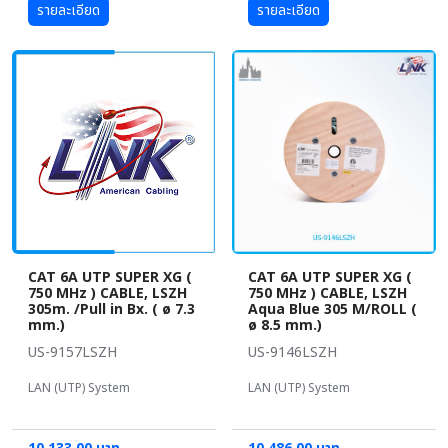
รายละเอียด
รายละเอียด
CAT 6A UTP SUPER XG (
CAT 6A UTP SUPER XG (
750 MHz ) CABLE, LSZH
750 MHz ) CABLE, LSZH
305m. /Pull in Bx. ( ø 7.3
Aqua Blue 305 M/ROLL (
mm.)
ø 8.5 mm.)
US-9157LSZH
US-9146LSZH
LAN (UTP) System
LAN (UTP) System