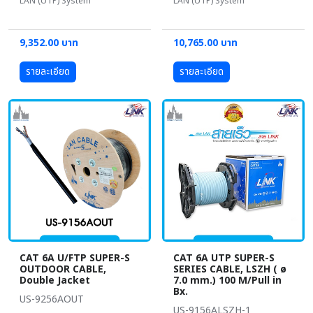
LAN (UTP) System
LAN (UTP) System
9,352.00 บาท
10,765.00 บาท
รายละเอียด
รายละเอียด
CAT 6A U/FTP SUPER-S
CAT 6A UTP SUPER-S
OUTDOOR CABLE,
SERIES CABLE, LSZH ( ø
Double Jacket
7.0 mm.) 100 M/Pull in
Bx.
US-9256AOUT
US-9156ALSZH-1