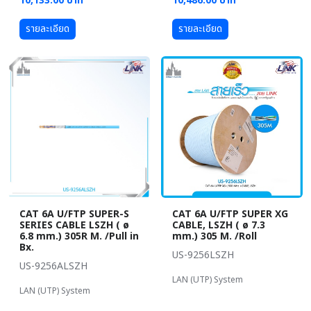
10,133.00 บาท
10,486.00 บาท
รายละเอียด
รายละเอียด
CAT 6A U/FTP SUPER-S
CAT 6A U/FTP SUPER XG
SERIES CABLE LSZH ( ø
CABLE, LSZH ( ø 7.3
6.8 mm.) 305R M. /Pull in
mm.) 305 M. /Roll
Bx.
US-9256LSZH
US-9256ALSZH
LAN (UTP) System
LAN (UTP) System