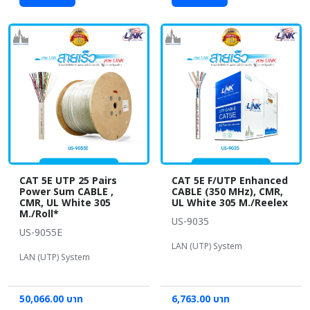
CAT 5E UTP 25 Pairs
CAT 5E F/UTP Enhanced
Power Sum CABLE ,
CABLE (350 MHz), CMR,
CMR, UL White 305
UL White 305 M./Reelex
M./Roll*
US-9035
US-9055E
LAN (UTP) System
LAN (UTP) System
50,066.00 บาท
6,763.00 บาท