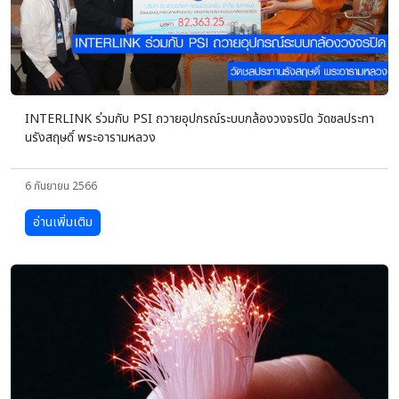
INTERLINK ร่วมกับ PSI ถวายอุปกรณ์ระบบกล้องวงจรปิด วัดชลประทา
นรังสฤษดิ์ พระอารามหลวง
6 กันยายน 2566
อ่านเพิ่มเติม