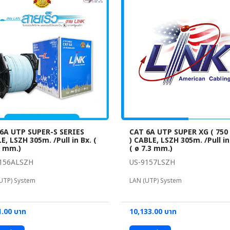
6A UTP SUPER-S SERIES
CAT 6A UTP SUPER XG ( 750
E, LSZH 305m. /Pull in Bx. (
) CABLE, LSZH 305m. /Pull in
0 mm.)
( ø 7.3 mm.)
156ALSZH
US-9157LSZH
UTP) System
LAN (UTP) System
1.00 บาท
10,133.00 บาท