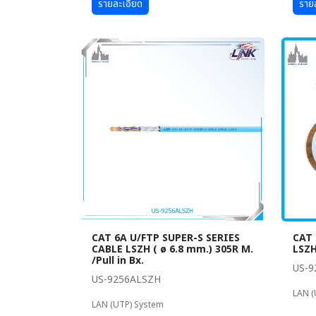
รายละเอียด
ราย
CAT 6A U/FTP SUPER-S SERIES
CAT 
CABLE LSZH ( ø 6.8 mm.) 305R M.
LSZH
/Pull in Bx.
US-9
US-9256ALSZH
LAN (
LAN (UTP) System