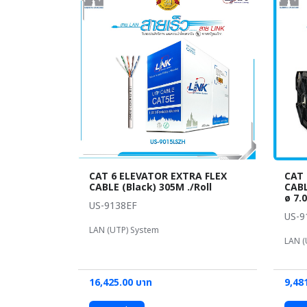
CAT 6 ELEVATOR EXTRA FLEX
CAT 
CABLE (Black) 305M ./Roll
CABL
ø 7.
US-9138EF
US-9
LAN (UTP) System
LAN (
16,425.00 บาท
9,48