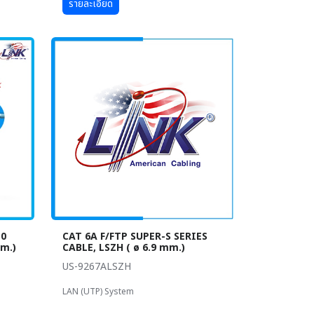
รายละเอียด
50
CAT 6A F/FTP SUPER-S SERIES
mm.)
CABLE, LSZH ( ø 6.9 mm.)
US-9267ALSZH
LAN (UTP) System