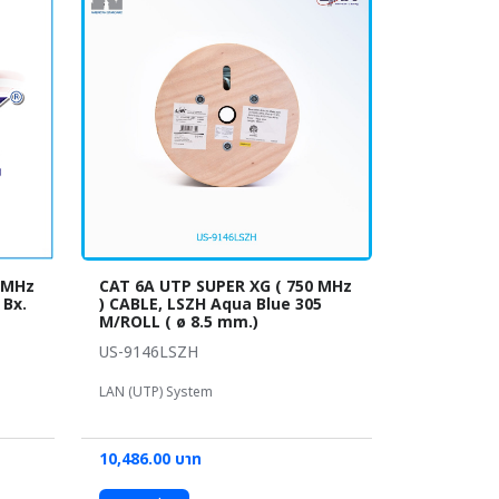
 MHz
CAT 6A UTP SUPER XG ( 750 MHz
 Bx.
) CABLE, LSZH Aqua Blue 305
M/ROLL ( ø 8.5 mm.)
US-9146LSZH
LAN (UTP) System
10,486.00 บาท