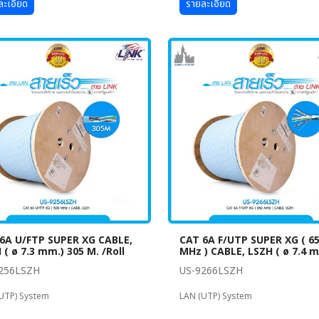
ละเอียด
รายละเอียด
6A U/FTP SUPER XG CABLE,
CAT 6A F/UTP SUPER XG ( 6
 ( ø 7.3 mm.) 305 M. /Roll
MHz ) CABLE, LSZH ( ø 7.4 
256LSZH
US-9266LSZH
UTP) System
LAN (UTP) System