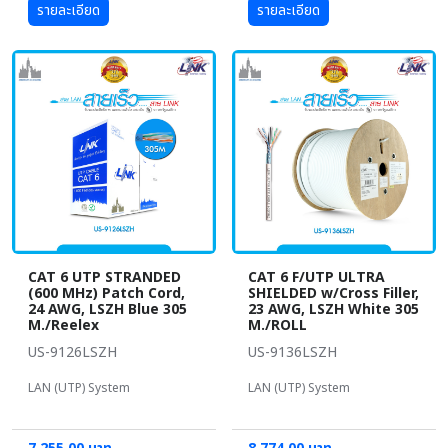
รายละเอียด
รายละเอียด
CAT 6 UTP STRANDED
CAT 6 F/UTP ULTRA
(600 MHz) Patch Cord,
SHIELDED w/Cross Filler,
24 AWG, LSZH Blue 305
23 AWG, LSZH White 305
M./Reelex
M./ROLL
US-9126LSZH
US-9136LSZH
LAN (UTP) System
LAN (UTP) System