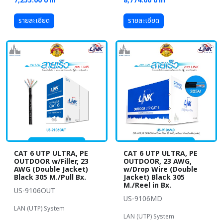
7,255.00 บาท
8,774.00 บาท
รายละเอียด
รายละเอียด
CAT 6 UTP ULTRA, PE
CAT 6 UTP ULTRA, PE
OUTDOOR w/Filler, 23
OUTDOOR, 23 AWG,
AWG (Double Jacket)
w/Drop Wire (Double
Black 305 M./Pull Bx.
Jacket) Black 305
M./Reel in Bx.
US-9106OUT
US-9106MD
LAN (UTP) System
LAN (UTP) System