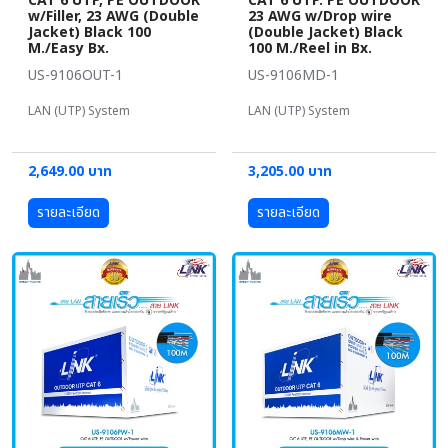
CAT 6 UTP, PE OUTDOOR
CAT 6 UTP. PE OUTDOOR
w/Filler, 23 AWG (Double
23 AWG w/Drop wire
Jacket) Black 100
(Double Jacket) Black
M./Easy Bx.
100 M./Reel in Bx.
US-9106OUT-1
US-9106MD-1
LAN (UTP) System
LAN (UTP) System
2,649.00 บาท
3,205.00 บาท
รายละเอียด
รายละเอียด