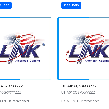
ละเอียด
รายละเอียด
A40G-XXYYZZZ
UT-A01CQS-XXYYZZZ
40G-XXYYZZZ
UT-A01CQS-XXYYZZZ
CENTER Interconnect
DATA CENTER Interconnect