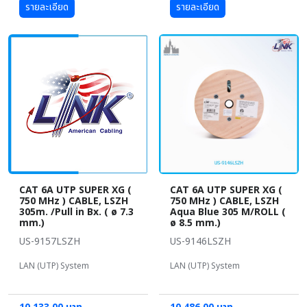
รายละเอียด
รายละเอียด
CAT 6A UTP SUPER XG (
CAT 6A UTP SUPER XG (
750 MHz ) CABLE, LSZH
750 MHz ) CABLE, LSZH
305m. /Pull in Bx. ( ø 7.3
Aqua Blue 305 M/ROLL (
mm.)
ø 8.5 mm.)
US-9157LSZH
US-9146LSZH
LAN (UTP) System
LAN (UTP) System