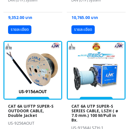
LAN (UTP) System
LAN (UTP) System
9,352.00 บาท
10,765.00 บาท
รายละเอียด
รายละเอียด
CAT 6A U/FTP SUPER-S
CAT 6A UTP SUPER-S
OUTDOOR CABLE,
SERIES CABLE, LSZH ( ø
Double Jacket
7.0 mm.) 100 M/Pull in
Bx.
US-9256AOUT
US-9156ALSZH-1