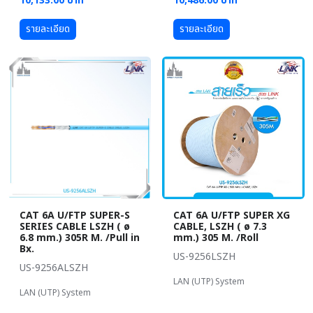
10,133.00 บาท
10,486.00 บาท
รายละเอียด
รายละเอียด
CAT 6A U/FTP SUPER-S
CAT 6A U/FTP SUPER XG
SERIES CABLE LSZH ( ø
CABLE, LSZH ( ø 7.3
6.8 mm.) 305R M. /Pull in
mm.) 305 M. /Roll
Bx.
US-9256LSZH
US-9256ALSZH
LAN (UTP) System
LAN (UTP) System