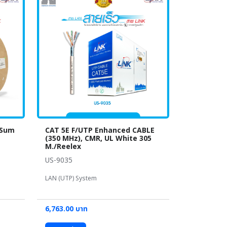
 Sum
CAT 5E F/UTP Enhanced CABLE
(350 MHz), CMR, UL White 305
M./Reelex
US-9035
LAN (UTP) System
6,763.00 บาท