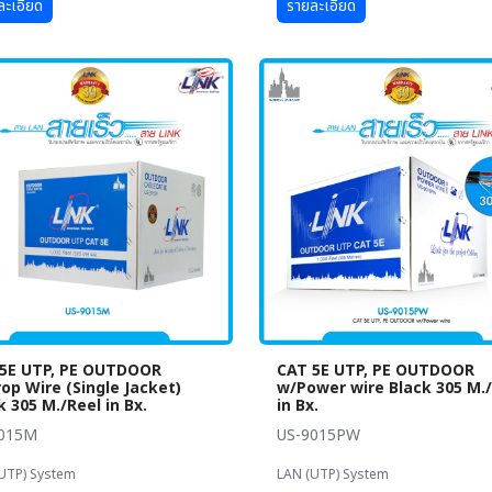
ละเอียด
รายละเอียด
5E UTP, PE OUTDOOR
CAT 5E UTP, PE OUTDOOR
op Wire (Single Jacket)
w/Power wire Black 305 M.
k 305 M./Reel in Bx.
in Bx.
9015M
US-9015PW
UTP) System
LAN (UTP) System