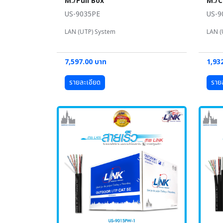
M./Pull Box
M./C
US-9035PE
US-9
LAN (UTP) System
LAN (
7,597.00 บาท
1,93
รายละเอียด
ราย