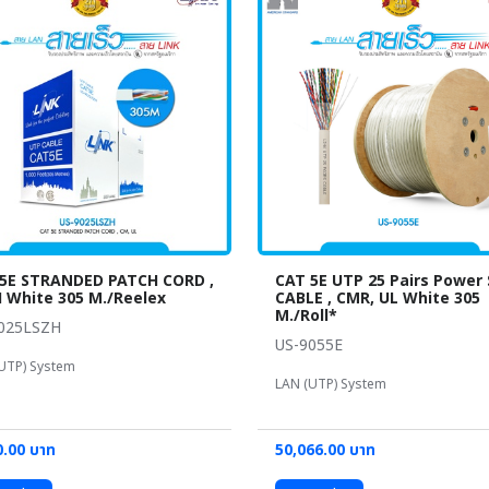
5E STRANDED PATCH CORD ,
CAT 5E UTP 25 Pairs Power
 White 305 M./Reelex
CABLE , CMR, UL White 305
M./Roll*
025LSZH
US-9055E
UTP) System
LAN (UTP) System
0.00 บาท
50,066.00 บาท