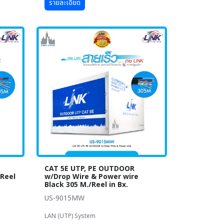
รายละเอียด
CAT 5E UTP, PE OUTDOOR
/Reel
w/Drop Wire & Power wire
Black 305 M./Reel in Bx.
US-9015MW
LAN (UTP) System