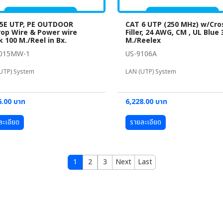
5E UTP, PE OUTDOOR
CAT 6 UTP (250 MHz) w/Cro
op Wire & Power wire
Filler, 24 AWG, CM , UL Blue 
k 100 M./Reel in Bx.
M./Reelex
9015MW-1
US-9106A
UTP) System
LAN (UTP) System
6.00 บาท
6,228.00 บาท
ละเอียด
รายละเอียด
1
2
3
Next
Last