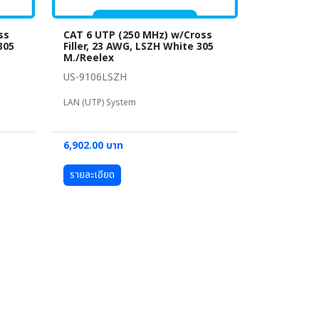
ss
CAT 6 UTP (250 MHz) w/Cross
305
Filler, 23 AWG, LSZH White 305
M./Reelex
US-9106LSZH
LAN (UTP) System
6,902.00 บาท
รายละเอียด