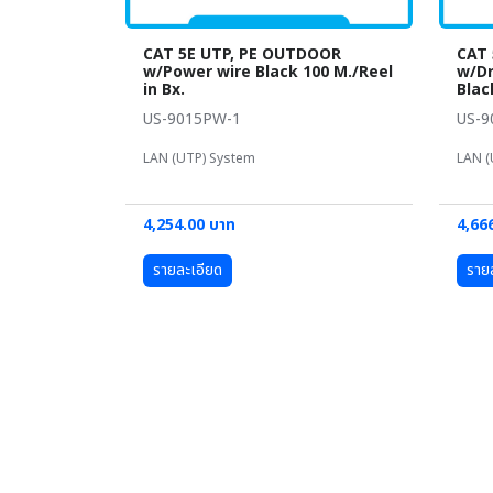
CAT 5E UTP, PE OUTDOOR
CAT 
w/Power wire Black 100 M./Reel
w/Dr
in Bx.
Blac
US-9015PW-1
US-
LAN (UTP) System
LAN (
4,254.00 บาท
4,66
รายละเอียด
ราย