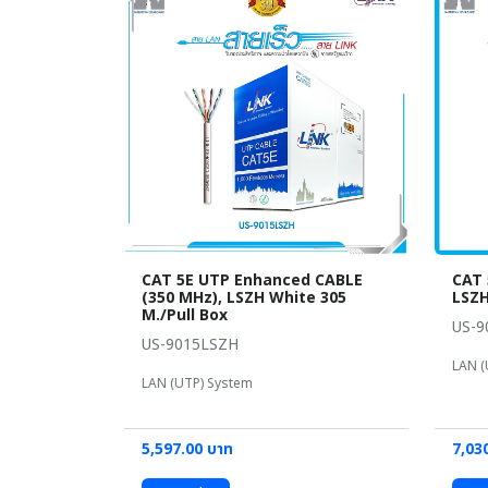
CAT 5E UTP Enhanced CABLE
CAT 
(350 MHz), LSZH White 305
LSZH
M./Pull Box
US-9
US-9015LSZH
LAN (
LAN (UTP) System
5,597.00 บาท
7,03