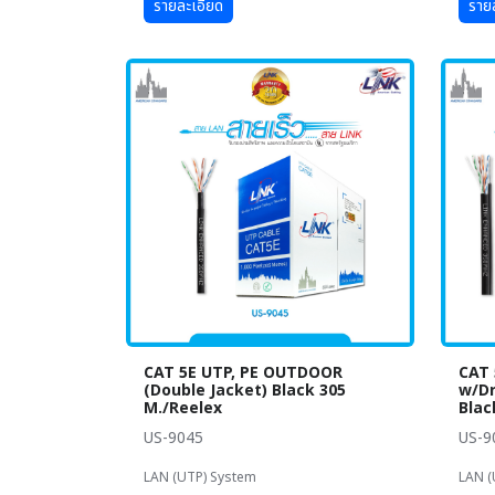
รายละเอียด
ราย
CAT 5E UTP, PE OUTDOOR
CAT 
(Double Jacket) Black 305
w/Dr
M./Reelex
Blac
US-9045
US-
LAN (UTP) System
LAN (