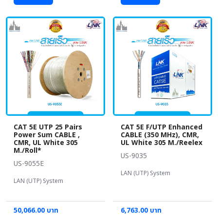
CAT 5E UTP 25 Pairs
CAT 5E F/UTP Enhanced
Power Sum CABLE ,
CABLE (350 MHz), CMR,
CMR, UL White 305
UL White 305 M./Reelex
M./Roll*
US-9035
US-9055E
LAN (UTP) System
LAN (UTP) System
50,066.00 บาท
6,763.00 บาท