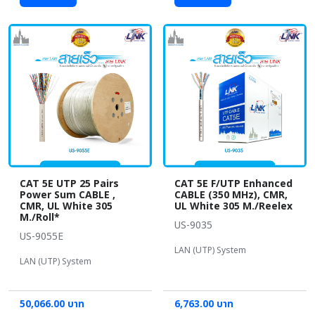
CAT 5E UTP 25 Pairs
CAT 5E F/UTP Enhanced
Power Sum CABLE ,
CABLE (350 MHz), CMR,
CMR, UL White 305
UL White 305 M./Reelex
M./Roll*
US-9035
US-9055E
LAN (UTP) System
LAN (UTP) System
50,066.00 บาท
6,763.00 บาท