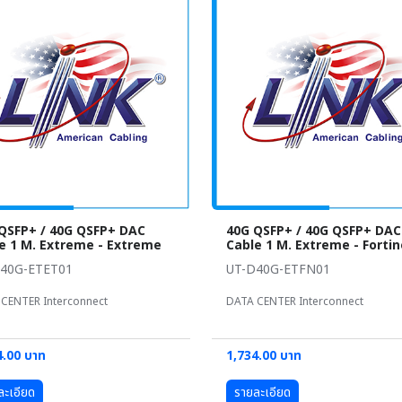
QSFP+ / 40G QSFP+ DAC
40G QSFP+ / 40G QSFP+ DAC
e 1 M. Extreme - Extreme
Cable 1 M. Extreme - Fortin
40G-ETET01
UT-D40G-ETFN01
CENTER Interconnect
DATA CENTER Interconnect
4.00 บาท
1,734.00 บาท
ละเอียด
รายละเอียด