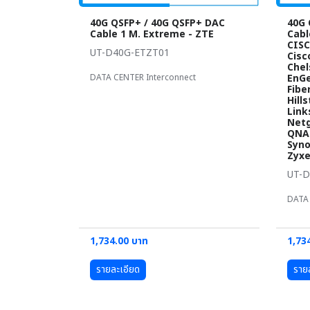
40G QSFP+ / 40G QSFP+ DAC
40G 
Cable 1 M. Extreme - ZTE
Cabl
CISC
UT-D40G-ETZT01
Cisc
Chel
DATA CENTER Interconnect
EnGe
Fibe
Hill
Link
Netg
QNAP
Syno
Zyxe
UT-
DATA 
1,734.00 บาท
1,73
รายละเอียด
ราย