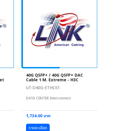
40G QSFP+ / 40G QSFP+ DAC
et
Cable 1 M. Extreme - H3C
UT-D40G-ETHC01
DATA CENTER Interconnect
1,734.00 บาท
รายละเอียด