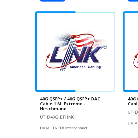
40G QSFP+ / 40G QSFP+ DAC
40G 
Cable 1 M. Extreme -
Cabl
Hirschmann
UT-
UT-D40G-ETHM01
DATA 
DATA CENTER Interconnect