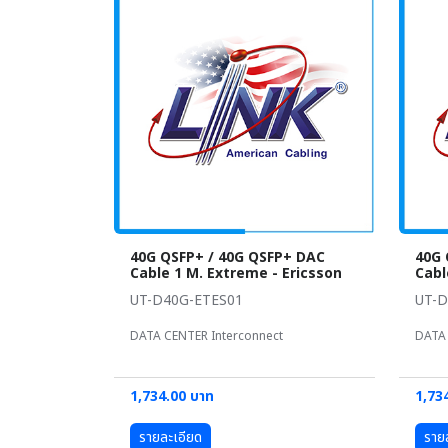
40G QSFP+ / 40G QSFP+ DAC
40G 
Cable 1 M. Extreme - Ericsson
Cabl
UT-D40G-ETES01
UT-D
DATA CENTER Interconnect
DATA 
1,734.00 บาท
1,73
รายละเอียด
ราย