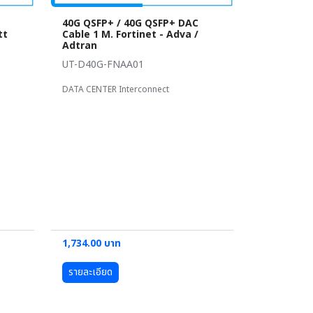
40G QSFP+ / 40G QSFP+ DAC
tt
Cable 1 M. Fortinet - Adva /
Adtran
UT-D40G-FNAA01
DATA CENTER Interconnect
1,734.00 บาท
รายละเอียด