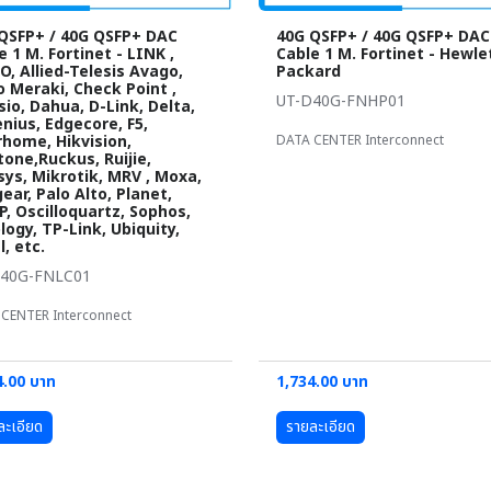
QSFP+ / 40G QSFP+ DAC
40G QSFP+ / 40G QSFP+ DAC
e 1 M. Fortinet - LINK ,
Cable 1 M. Fortinet - Hewle
O, Allied-Telesis Avago,
Packard
o Meraki, Check Point ,
UT-D40G-FNHP01
sio, Dahua, D-Link, Delta,
nius, Edgecore, F5,
rhome, Hikvision,
DATA CENTER Interconnect
stone,Ruckus, Ruijie,
sys, Mikrotik, MRV , Moxa,
ear, Palo Alto, Planet,
, Oscilloquartz, Sophos,
logy, TP-Link, Ubiquity,
l, etc.
D40G-FNLC01
CENTER Interconnect
4.00 บาท
1,734.00 บาท
ละเอียด
รายละเอียด