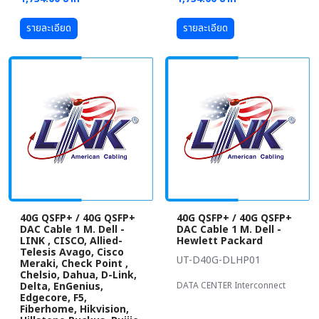
รายละเอียด
รายละเอียด
40G QSFP+ / 40G QSFP+
40G QSFP+ / 40G QSFP+
DAC Cable 1 M. Dell -
DAC Cable 1 M. Dell -
LINK , CISCO, Allied-
Hewlett Packard
Telesis Avago, Cisco
UT-D40G-DLHP01
Meraki, Check Point ,
Chelsio, Dahua, D-Link,
Delta, EnGenius,
DATA CENTER Interconnect
Edgecore, F5,
Fiberhome, Hikvision,