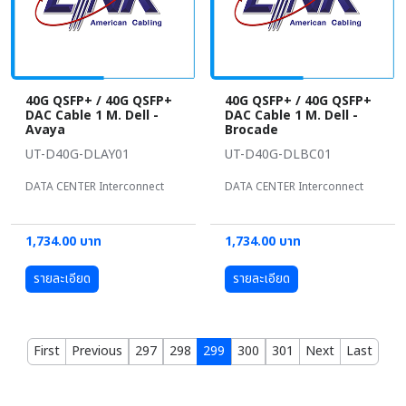
40G QSFP+ / 40G QSFP+
40G QSFP+ / 40G QSFP+
DAC Cable 1 M. Dell -
DAC Cable 1 M. Dell -
Avaya
Brocade
UT-D40G-DLAY01
UT-D40G-DLBC01
DATA CENTER Interconnect
DATA CENTER Interconnect
1,734.00 บาท
1,734.00 บาท
รายละเอียด
รายละเอียด
First
Previous
297
298
299
300
301
Next
Last