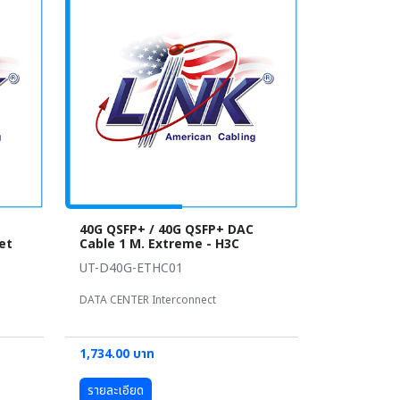
40G QSFP+ / 40G QSFP+ DAC
et
Cable 1 M. Extreme - H3C
UT-D40G-ETHC01
DATA CENTER Interconnect
1,734.00 บาท
รายละเอียด