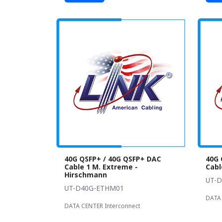
40G QSFP+ / 40G QSFP+ DAC
40G 
Cable 1 M. Extreme -
Cabl
Hirschmann
UT-
UT-D40G-ETHM01
DATA 
DATA CENTER Interconnect