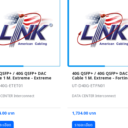
QSFP+ / 40G QSFP+ DAC
40G QSFP+ / 40G QSFP+ DAC
e 1 M. Extreme - Extreme
Cable 1 M. Extreme - Fortin
40G-ETET01
UT-D40G-ETFN01
CENTER Interconnect
DATA CENTER Interconnect
4.00 บาท
1,734.00 บาท
ละเอียด
รายละเอียด