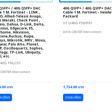
QSFP+ / 40G QSFP+ DAC
40G QSFP+ / 40G QSFP+ DAC
e 1 M. Fortinet - LINK ,
Cable 1 M. Fortinet - Hewle
O, Allied-Telesis Avago,
Packard
o Meraki, Check Point ,
UT-D40G-FNHP01
sio, Dahua, D-Link, Delta,
nius, Edgecore, F5,
rhome, Hikvision,
DATA CENTER Interconnect
stone,Ruckus, Ruijie,
sys, Mikrotik, MRV , Moxa,
ear, Palo Alto, Planet,
, Oscilloquartz, Sophos,
logy, TP-Link, Ubiquity,
l, etc.
D40G-FNLC01
CENTER Interconnect
4.00 บาท
1,734.00 บาท
ละเอียด
รายละเอียด