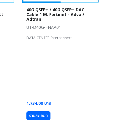
40G QSFP+ / 40G QSFP+ DAC
tt
Cable 1 M. Fortinet - Adva /
Adtran
UT-D40G-FNAA01
DATA CENTER Interconnect
1,734.00 บาท
รายละเอียด