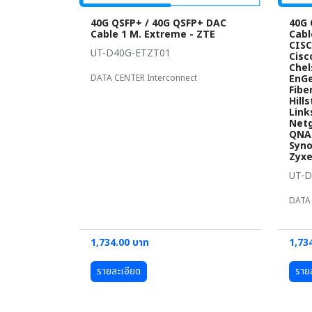
40G QSFP+ / 40G QSFP+ DAC
40G 
Cable 1 M. Extreme - ZTE
Cabl
CISC
UT-D40G-ETZT01
Cisc
Chel
DATA CENTER Interconnect
EnGe
Fibe
Hill
Link
Netg
QNAP
Syno
Zyxe
UT-
DATA 
1,734.00 บาท
1,73
รายละเอียด
ราย