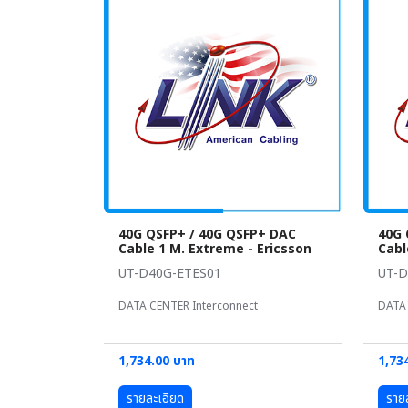
40G QSFP+ / 40G QSFP+ DAC
40G 
Cable 1 M. Extreme - Ericsson
Cabl
UT-D40G-ETES01
UT-D
DATA CENTER Interconnect
DATA 
1,734.00 บาท
1,73
รายละเอียด
ราย