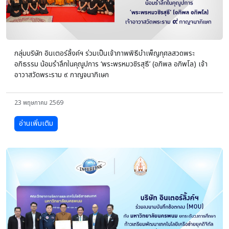
กลุ่มบริษัท อินเตอร์ลิ้งค์ฯ ร่วมเป็นเจ้าภาพพิธีบำเพ็ญกุศลสวดพระ
อภิธรรม น้อมรำลึกในคุณูปการ ‘พระพรหมวชิรสุธี’ (อภิพล อภิพโล) เจ้า
อาวาสวัดพระราม ๙ กาญจนาภิเษก
23 พฤษภาคม 2569
อ่านเพิ่มเติม