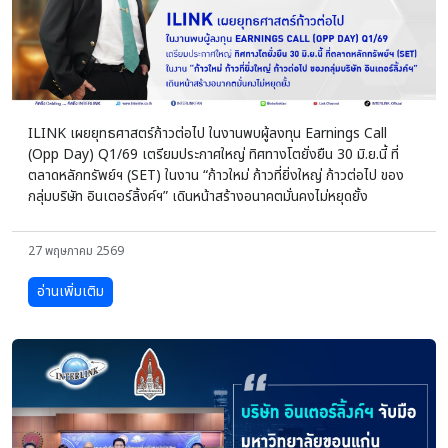
ILINK เผยยุทธศาสตร์ก้าวต่อไป ในงานพบผู้ลงทุน Earnings Call
(Opp Day) Q1/69 เตรียมประกาศใหญ่ ทิศทางโตยั่งยืน 30 มิ.ย.นี้ ที่
ตลาดหลักทรัพย์ฯ (SET) ในงาน “ก้าวใหม่ ก้าวที่ยิ่งใหญ่ ก้าวต่อไป ของ
กลุ่มบริษัท อินเตอร์ลิ้งค์ฯ” เดินหน้าสร้างอนาคตมั่นคงไม่หยุดยั้ง
27 พฤษภาคม 2569
อ่านเพิ่มเติม