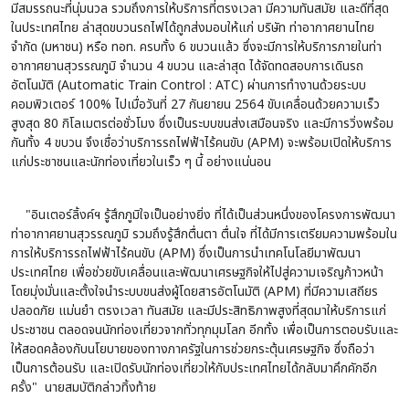
มีสมรรถนะที่นุ่มนวล รวมถึงการให้บริการที่ตรงเวลา มีความทันสมัย และดีที่สุด
ในประเทศไทย ล่าสุดขบวนรถไฟได้ถูกส่งมอบให้แก่ บริษัท ท่าอากาศยานไทย
จำกัด (มหาชน) หรือ ทอท. ครบทั้ง 6 ขบวนแล้ว ซึ่งจะมีการให้บริการภายในท่า
อากาศยาน
สุวรรณภูมิ จำนวน 4 ขบวน และล่าสุด ได้จัดทดสอบการเดินรถ
อัตโนมัติ (Automatic Train Control : ATC) ผ่านการทำงานด้วยระบบ
คอมพิวเตอร์ 100% ไปเมื่อวันที่ 27 กันยายน 2564 ขับเคลื่อนด้วยความเร็ว
สูงสุด 80 กิโลเมตรต่อชั่วโมง ซึ่งเป็นระบบขนส่งเสมือนจริง และมีการวิ่งพร้อม
กันทั้ง 4 ขบวน จึงเชื่อว่าบริการรถไฟฟ้าไร้คนขับ (APM) จะพร้อมเปิดให้บริการ
แก่ประชาชนและนักท่องเที่ยวในเร็ว ๆ นี้ อย่างแน่นอน
"
อินเตอร์ลิ้งค์ฯ รู้สึกภูมิใจเป็นอย่างยิ่ง ที่ได้เป็นส่วนหนึ่งของโครงการพัฒนา
ท่าอากาศยาน
สุวรรณภูมิ รวมถึงรู้สึกตื่นตา ตื่นใจ ที่ได้มีการเตรียมความพร้อมใน
การให้บริการรถไฟฟ้าไร้คนขับ (APM) ซึ่งเป็นการนำเทคโนโลยีมาพัฒนา
ประเทศไทย เพื่อช่วยขับเคลื่อนและพัฒนาเศรษฐกิจให้ไปสู่ความ
เจริญก้าวหน้า
โดยมุ่งมั่นและตั้งใจนำระบบขนส่งผู้โดยสารอัตโนมัติ (APM) ที่มีความเสถียร
ปลอดภัย แม่นยำ ตรงเวลา ทันสมัย และมีประสิทธิภาพสูงที่สุดมาให้บริการแก่
ประชาชน ตลอดจนนักท่องเที่ยว
จากทั่วทุกมุมโลก อีกทั้ง เพื่อเป็นการตอบรับและ
ให้สอดคล้องกับนโยบายของทางภาครัฐในการ
ช่วยกระตุ้นเศรษฐกิจ ซึ่งถือว่า
เป็นการต้อนรับ และเปิดรับนักท่องเที่ยวให้กับประเทศไทยได้กลับมาคึกคักอีก
ครั้ง"
นายสมบัติกล่าวทิ้งท้าย