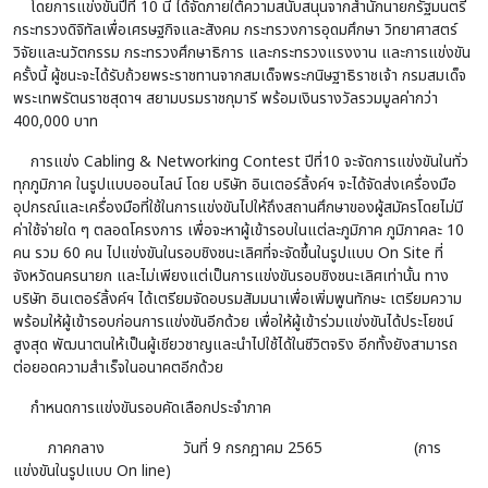
โดยการแข่งขันปีที่ 10 นี้ ได้จัดภายใต้ความสนับสนุนจากสำนักนายกรัฐมนตรี
กระทรวงดิจิทัลเพื่อเศรษฐกิจและสังคม กระทรวงการอุดมศึกษา วิทยาศาสตร์
วิจัยและนวัตกรรม กระทรวงศึกษาธิการ และกระทรวงแรงงาน และการแข่งขัน
ครั้งนี้ ผู้ชนะจะได้รับถ้วยพระราชทานจากสมเด็จพระกนิษฐาธิราชเจ้า กรมสมเด็จ
พระเทพรัตนราชสุดาฯ สยามบรมราชกุมารี พร้อมเงินรางวัลรวมมูลค่ากว่า
400,000 บาท
การแข่ง Cabling & Networking Contest ปีที่10 จะจัดการแข่งขันในทั่ว
ทุกภูมิภาค ในรูปแบบออนไลน์ โดย บริษัท อินเตอร์ลิ้งค์ฯ จะได้จัดส่งเครื่องมือ
อุปกรณ์และเครื่องมือที่ใช้ในการแข่งขันไปให้ถึงสถานศึกษาของผู้สมัครโดยไม่มี
ค่าใช้จ่ายใด ๆ ตลอดโครงการ เพื่อจะหาผู้เข้ารอบในแต่ละภูมิภาค ภูมิภาคละ 10
คน รวม 60 คน ไปแข่งขันในรอบชิงชนะเลิศที่จะจัดขึ้นในรูปแบบ On Site ที่
จังหวัดนครนายก และไม่เพียงแต่เป็นการแข่งขันรอบชิงชนะเลิศเท่านั้น ทาง
บริษัท อินเตอร์ลิ้งค์ฯ ได้เตรียมจัดอบรมสัมมนาเพื่อเพิ่มพูนทักษะ เตรียมความ
พร้อมให้ผู้เข้ารอบก่อนการแข่งขันอีกด้วย เพื่อให้ผู้เข้าร่วมแข่งขันได้ประโยชน์
สูงสุด พัฒนาตนให้เป็นผู้เชียวชาญและนำไปใช้ได้ในชีวิตจริง อีกทั้งยังสามารถ
ต่อยอดความสำเร็จในอนาคตอีกด้วย
กำหนดการแข่งขันรอบคัดเลือกประจำภาค
ภาคกลาง
วันที่ 9 กรกฎาคม 2565 (การ
แข่งขันในรูปแบบ On line)