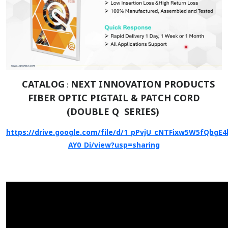
CATALOG
NEXT INNOVATION PRODUCTS
:
FIBER OPTIC PIGTAIL & PATCH CORD
(DOUBLE Q SERIES)
https://drive.google.com/file/d/1_pPvjU_cNTFixw5W5fQbgE4
AY0_Di/view?usp=sharing